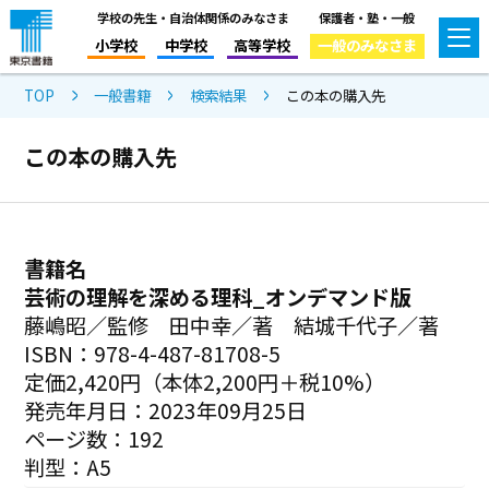
学校の先生・自治体関係のみなさま
保護者・塾・一般
小学校
中学校
高等学校
一般のみなさま
TOP
一般書籍
検索結果
この本の購入先
この本の購入先
書籍名
芸術の理解を深める理科_オンデマンド版
藤嶋昭／監修 田中幸／著 結城千代子／著
ISBN：978-4-487-81708-5
定価2,420円（本体2,200円＋税10%）
発売年月日：2023年09月25日
ページ数：192
判型：A5