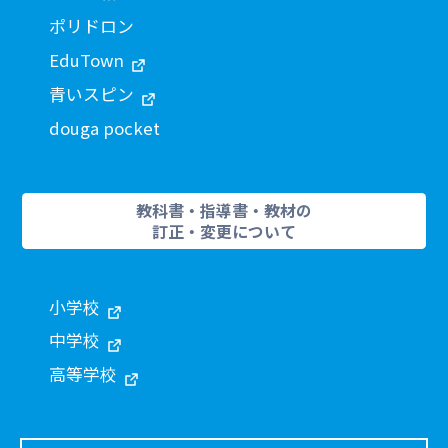
ポリドロン
EduTown
青いスピン
douga pocket
教科書・指導書・教材の
訂正・変更について
小学校
中学校
高等学校