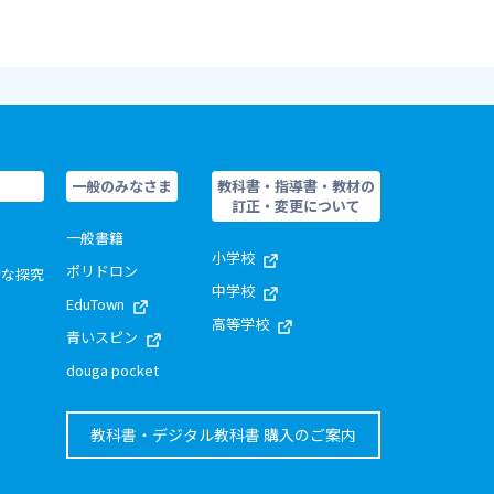
一般のみなさま
教科書・指導書・教材の
訂正・変更について
一般書籍
小学校
ポリドロン
的な探究
中学校
EduTown
高等学校
青いスピン
douga pocket
教科書・デジタル教科書 購入のご案内