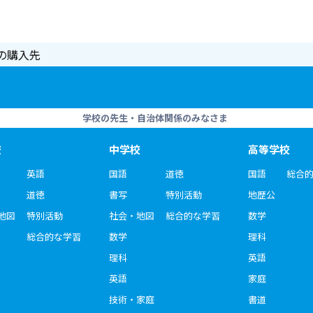
の購入先
学校の先生・自治体関係のみなさま
校
中学校
高等学校
英語
国語
道徳
国語
総合
道徳
書写
特別活動
地歴公
地図
特別活動
社会・地図
総合的な学習
数学
総合的な学習
数学
理科
理科
英語
英語
家庭
技術・家庭
書道