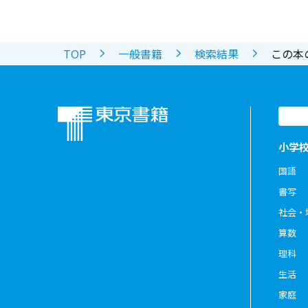
TOP
一般書籍
検索結果
この本
小学
国語
書写
社会・
算数
理科
生活
家庭