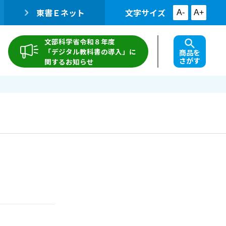
東書Ｅネット
文字サイズ
A-
A+
文部科学省令和８年度
「デジタル教科書の導入」に
商品を
さがす
関するお知らせ