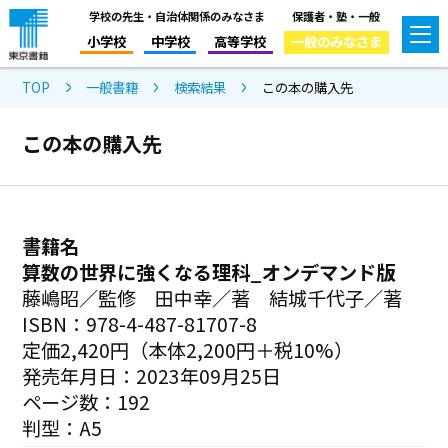
学校の先生・自治体関係のみなさま
保護者・塾・一般
小学校
中学校
高等学校
一般のみなさま
TOP
一般書籍
検索結果
この本の購入先
この本の購入先
書籍名
算数の世界に強くなる理科_オンデマンド版
藤嶋昭／監修 田中幸／著 結城千代子／著
ISBN：978-4-487-81707-8
定価2,420円（本体2,200円＋税10%）
発売年月日：2023年09月25日
ページ数：192
判型：A5