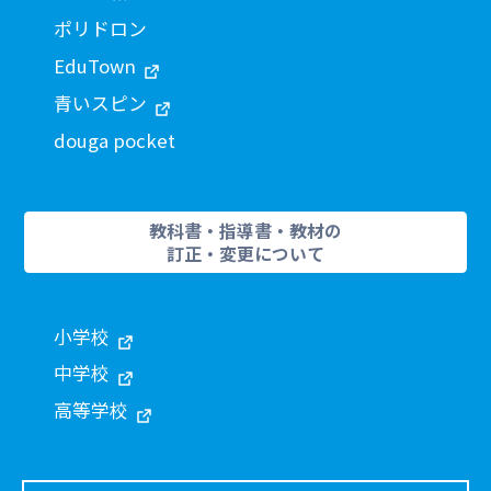
ポリドロン
EduTown
青いスピン
douga pocket
教科書・指導書・教材の
訂正・変更について
小学校
中学校
高等学校