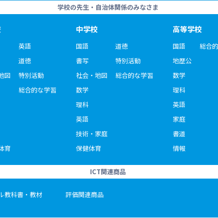
学校の先生・自治体関係のみなさま
校
中学校
高等学校
英語
国語
道徳
国語
総合
道徳
書写
特別活動
地歴公
地図
特別活動
社会・地図
総合的な学習
数学
総合的な学習
数学
理科
理科
英語
英語
家庭
技術・家庭
書道
体育
保健体育
情報
ICT関連商品
ル教科書・教材
評価関連商品