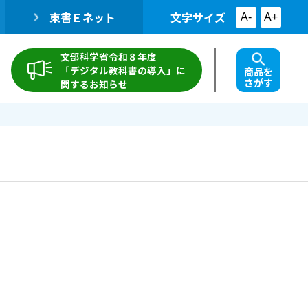
東書Ｅネット
文字サイズ
A-
A+
文部科学省令和８年度
「デジタル教科書の導入」に
商品を
さがす
関するお知らせ