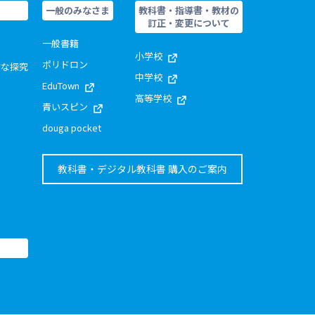
一般のみなさま
教科書・指導書・教材の
訂正・変更について
一般書籍
小学校
ポリドロン
的な探究
中学校
EduTown
高等学校
青いスピン
douga pocket
教科書・デジタル教科書 購入のご案内