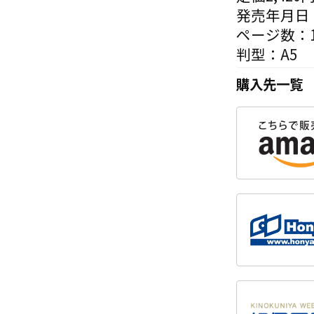
発売年月日：
ページ数：1
判型：A5
購入先一覧