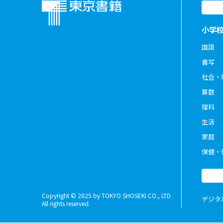
小学
国語
書写
社会・
算数
理科
生活
家庭
保健・
Copyright © 2025 by TOKYO SHOSEKI CO., LTD.
デジタ
All rights reserved.