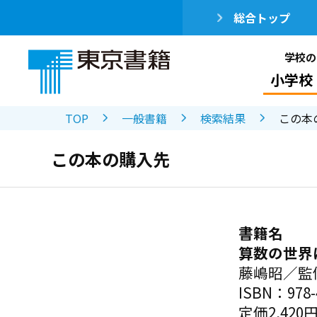
総合トップ
学校の
小学校
TOP
一般書籍
検索結果
この本
この本の購入先
書籍名
算数の世界
藤嶋昭／監
ISBN：978-4
定価2,420