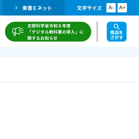
東書Ｅネット
文字サイズ
A-
A+
文部科学省令和８年度
「デジタル教科書の導入」に
商品を
さがす
関するお知らせ