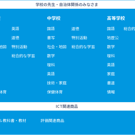
学校の先生・自治体関係のみなさま
校
中学校
高等学校
英語
国語
道徳
国語
総合
道徳
書写
特別活動
地歴公
地図
特別活動
社会・地図
総合的な学習
数学
総合的な学習
数学
理科
理科
英語
英語
家庭
技術・家庭
書道
体育
保健体育
情報
ICT関連商品
ル教科書・教材
評価関連商品