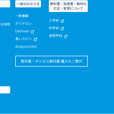
一般のみなさま
教科書・指導書・教材の
訂正・変更について
一般書籍
小学校
ポリドロン
的な探究
中学校
EduTown
高等学校
青いスピン
douga pocket
教科書・デジタル教科書 購入のご案内