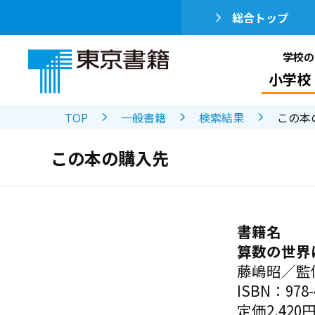
総合トップ
学校の
小学校
TOP
一般書籍
検索結果
この本
この本の購入先
書籍名
算数の世界
藤嶋昭／監
ISBN：978-4
定価2,420