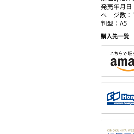
発売年月日：
ページ数：1
判型：A5
購入先一覧