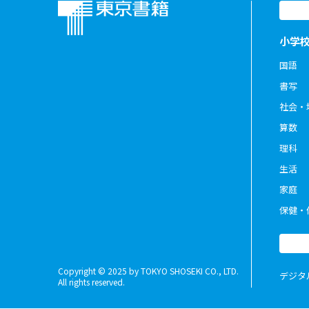
小学
国語
書写
社会・
算数
理科
生活
家庭
保健・
Copyright © 2025 by TOKYO SHOSEKI CO., LTD.
デジタ
All rights reserved.