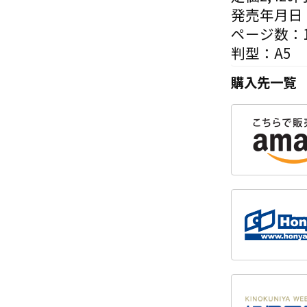
発売年月日：
ページ数：1
判型：A5
購入先一覧