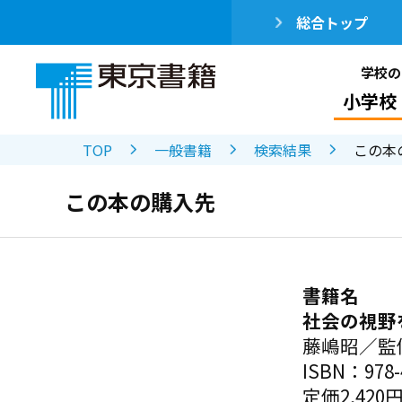
総合トップ
学校の
小学校
TOP
一般書籍
検索結果
この本
この本の購入先
書籍名
社会の視野
藤嶋昭／監
ISBN：978-4
定価2,420