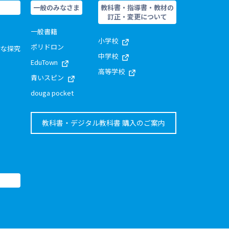
一般のみなさま
教科書・指導書・教材の
訂正・変更について
一般書籍
小学校
ポリドロン
的な探究
中学校
EduTown
高等学校
青いスピン
douga pocket
教科書・デジタル教科書 購入のご案内