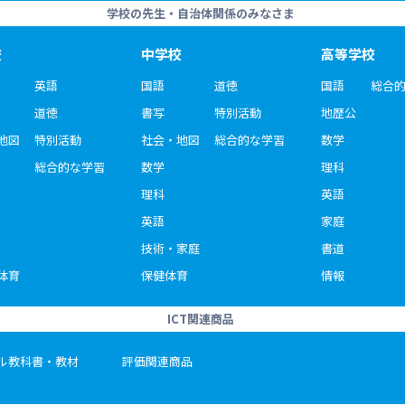
学校の先生・自治体関係のみなさま
校
中学校
高等学校
英語
国語
道徳
国語
総合
道徳
書写
特別活動
地歴公
地図
特別活動
社会・地図
総合的な学習
数学
総合的な学習
数学
理科
理科
英語
英語
家庭
技術・家庭
書道
体育
保健体育
情報
ICT関連商品
ル教科書・教材
評価関連商品