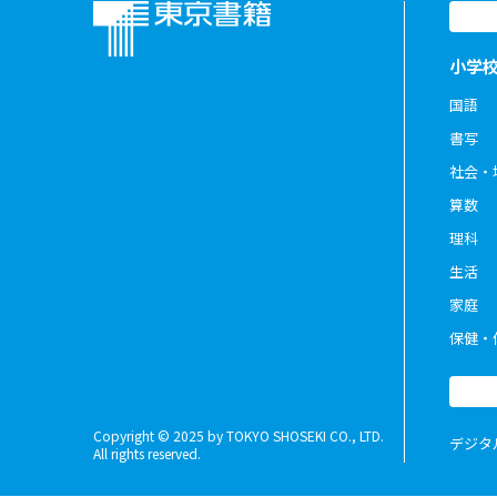
小学
国語
書写
社会・
算数
理科
生活
家庭
保健・
Copyright © 2025 by TOKYO SHOSEKI CO., LTD.
デジタ
All rights reserved.