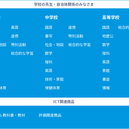
学校の先生・自治体関係のみなさま
校
中学校
高等学校
英語
国語
道徳
国語
総合
道徳
書写
特別活動
地歴公
地図
特別活動
社会・地図
総合的な学習
数学
総合的な学習
数学
理科
理科
英語
英語
家庭
技術・家庭
書道
体育
保健体育
情報
ICT関連商品
ル教科書・教材
評価関連商品