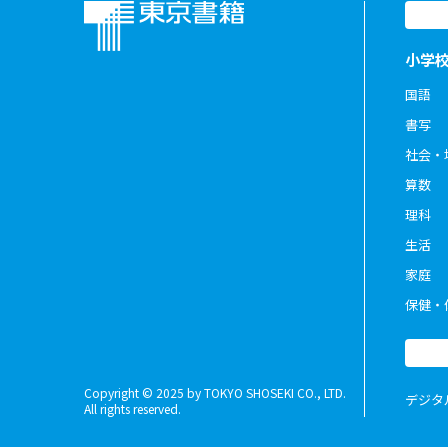
小学
国語
書写
社会・
算数
理科
生活
家庭
保健・
Copyright © 2025 by TOKYO SHOSEKI CO., LTD.
デジタ
All rights reserved.