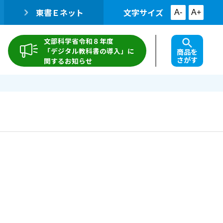
東書Ｅネット
文字サイズ
A-
A+
文部科学省令和８年度
「デジタル教科書の導入」に
商品を
さがす
関するお知らせ