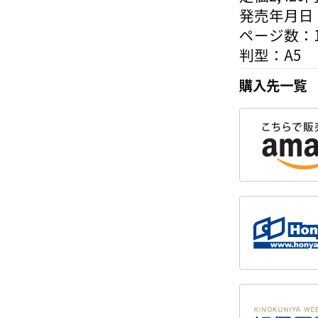
発売年月日：
ページ数：1
判型：A5
購入先一覧