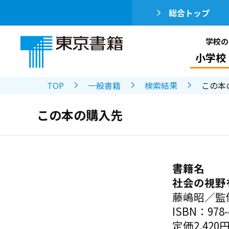
総合トップ
学校の
小学校
TOP
一般書籍
検索結果
この本
この本の購入先
書籍名
社会の視野
藤嶋昭／監
ISBN：978-4
定価2,420