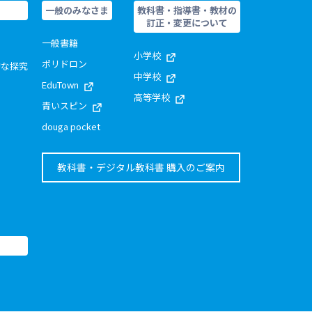
一般のみなさま
教科書・指導書・教材の
訂正・変更について
一般書籍
小学校
ポリドロン
的な探究
中学校
EduTown
高等学校
青いスピン
douga pocket
教科書・デジタル教科書 購入のご案内