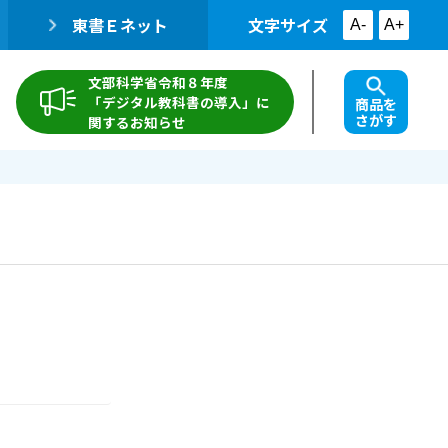
東書Ｅネット
文字サイズ
A-
A+
文部科学省令和８年度
「デジタル教科書の導入」に
商品を
さがす
関するお知らせ