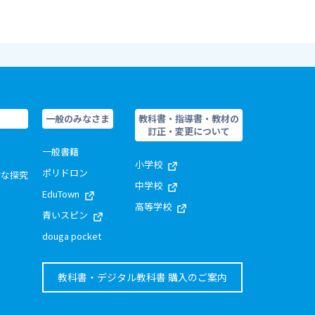
一般のみなさま
教科書・指導書・教材の
訂正・変更について
一般書籍
小学校
ポリドロン
的な探究
中学校
EduTown
高等学校
青いスピン
douga pocket
教科書・デジタル教科書 購入のご案内