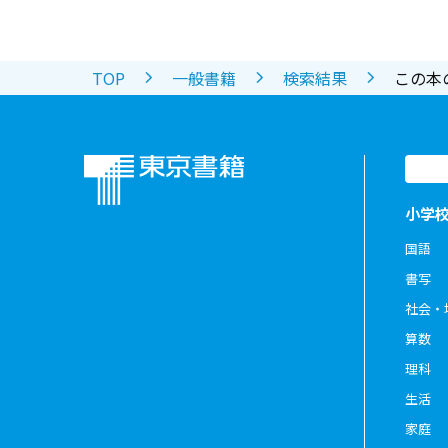
TOP
一般書籍
検索結果
この本
小学
国語
書写
社会・
算数
理科
生活
家庭