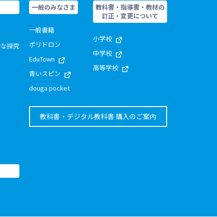
一般のみなさま
教科書・指導書・教材の
訂正・変更について
一般書籍
小学校
ポリドロン
的な探究
中学校
EduTown
高等学校
青いスピン
douga pocket
教科書・デジタル教科書 購入のご案内