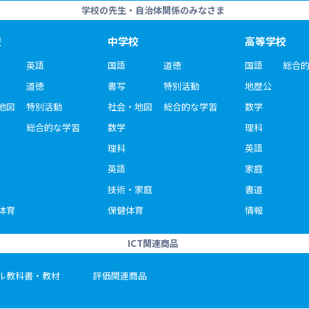
学校の先生・自治体関係のみなさま
校
中学校
高等学校
英語
国語
道徳
国語
総合
道徳
書写
特別活動
地歴公
地図
特別活動
社会・地図
総合的な学習
数学
総合的な学習
数学
理科
理科
英語
英語
家庭
技術・家庭
書道
体育
保健体育
情報
ICT関連商品
ル教科書・教材
評価関連商品