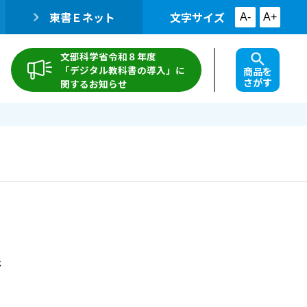
東書Ｅネット
文字サイズ
A-
A+
文部科学省令和８年度
「デジタル教科書の導入」に
商品を
さがす
関するお知らせ
裕