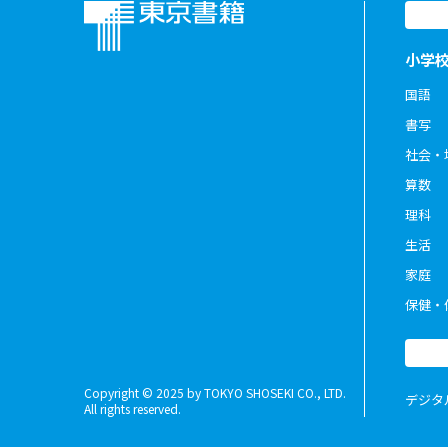
小学
国語
書写
社会・
算数
理科
生活
家庭
保健・
Copyright © 2025 by TOKYO SHOSEKI CO., LTD.
デジタ
All rights reserved.