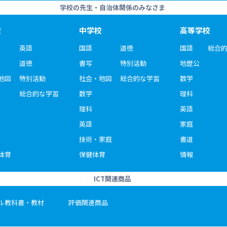
学校の先生・自治体関係のみなさま
校
中学校
高等学校
英語
国語
道徳
国語
総合
道徳
書写
特別活動
地歴公
地図
特別活動
社会・地図
総合的な学習
数学
総合的な学習
数学
理科
理科
英語
英語
家庭
技術・家庭
書道
体育
保健体育
情報
ICT関連商品
ル教科書・教材
評価関連商品