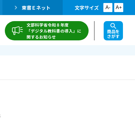
東書Ｅネット
文字サイズ
A-
A+
文部科学省令和８年度
「デジタル教科書の導入」に
商品を
さがす
関するお知らせ
裕