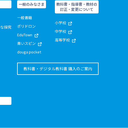
一般のみなさま
教科書・指導書・教材の
訂正・変更について
一般書籍
小学校
ポリドロン
的な探究
中学校
EduTown
高等学校
青いスピン
douga pocket
教科書・デジタル教科書 購入のご案内