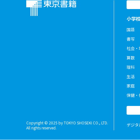
小学
国語
書写
社会・
算数
理科
生活
家庭
保健・
Copyright © 2025 by TOKYO SHOSEKI CO., LTD.
デジタ
All rights reserved.