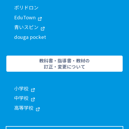
ポリドロン
EduTown
青いスピン
douga pocket
教科書・指導書・教材の
訂正・変更について
小学校
中学校
高等学校