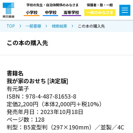
学校の先生・自治体関係のみなさま
保護者・塾・一般
小学校
中学校
高等学校
一般のみなさま
TOP
一般書籍
検索結果
この本の購入先
この本の購入先
書籍名
我が家のおせち [決定版]
有元葉子
ISBN：978-4-487-81653-8
定価2,200円（本体2,000円＋税10%）
発売年月日：2023年10月18日
ページ数：128
判型：B5変型判（297×190mm）／並製／4C