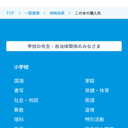
TOP
一般書籍
検索結果
この本の購入先
学校の先生・自治体関係のみなさま
小学校
国語
家庭
書写
保健・体育
社会・地図
英語
算数
道徳
理科
特別活動