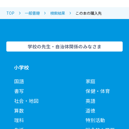
TOP
一般書籍
検索結果
この本の購入先
学校の先生・自治体関係のみなさま
小学校
国語
家庭
書写
保健・体育
社会・地図
英語
算数
道徳
理科
特別活動