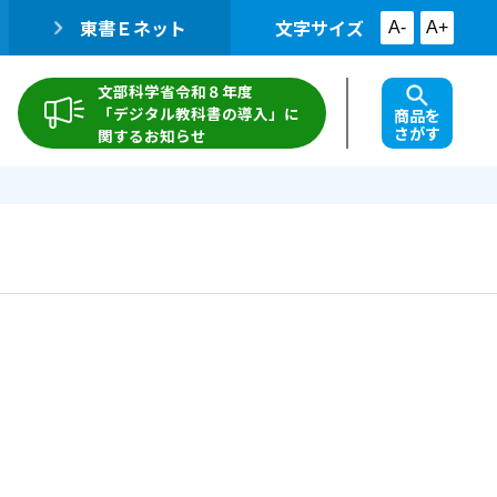
東書Ｅネット
文字サイズ
A-
A+
文部科学省令和８年度
「デジタル教科書の導入」に
商品を
さがす
関するお知らせ