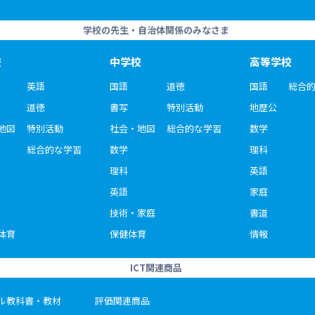
学校の先生・自治体関係のみなさま
校
中学校
高等学校
英語
国語
道徳
国語
総合
道徳
書写
特別活動
地歴公
地図
特別活動
社会・地図
総合的な学習
数学
総合的な学習
数学
理科
理科
英語
英語
家庭
技術・家庭
書道
体育
保健体育
情報
ICT関連商品
ル教科書・教材
評価関連商品