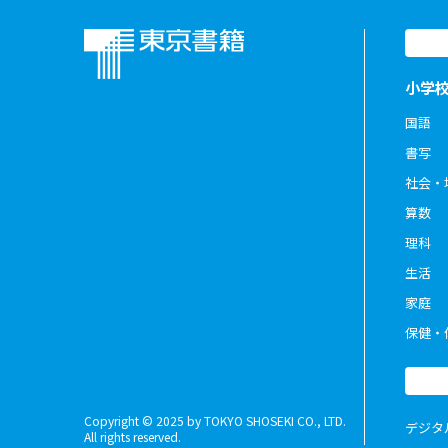
小学
国語
書写
社会・
算数
理科
生活
家庭
保健・
Copyright © 2025 by TOKYO SHOSEKI CO., LTD.
デジタ
All rights reserved.