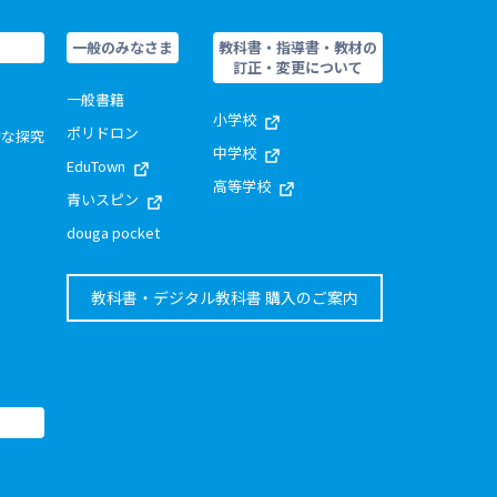
一般のみなさま
教科書・指導書・教材の
訂正・変更について
一般書籍
小学校
ポリドロン
的な探究
中学校
EduTown
高等学校
青いスピン
douga pocket
教科書・デジタル教科書 購入のご案内