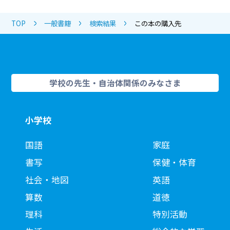
TOP
一般書籍
検索結果
この本の購入先
学校の先生・自治体関係のみなさま
小学校
国語
家庭
書写
保健・体育
社会・地図
英語
算数
道徳
理科
特別活動