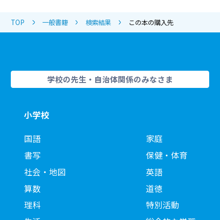
TOP
一般書籍
検索結果
この本の購入先
学校の先生・自治体関係のみなさま
小学校
国語
家庭
書写
保健・体育
社会・地図
英語
算数
道徳
理科
特別活動