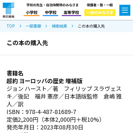
学校の先生・自治体関係のみなさま
保護者・塾・一般
小学校
中学校
高等学校
一般のみなさま
TOP
一般書籍
検索結果
この本の購入先
この本の購入先
書籍名
超約 ヨーロッパの歴史 増補版
ジョン ハースト／著 フィリップ スラヴェス
キ／後記 福井 憲彦／日本語版監修 倉嶋 雅
人／訳
ISBN：978-4-487-81689-7
定価2,200円（本体2,000円＋税10%）
発売年月日：2023年08月30日