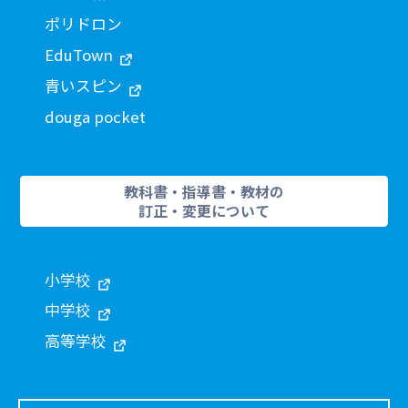
ポリドロン
EduTown
青いスピン
douga pocket
教科書・指導書・教材の
訂正・変更について
小学校
中学校
高等学校