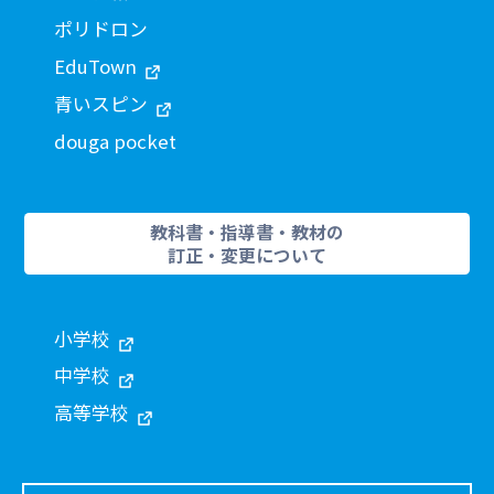
ポリドロン
EduTown
青いスピン
douga pocket
教科書・指導書・教材の
訂正・変更について
小学校
中学校
高等学校