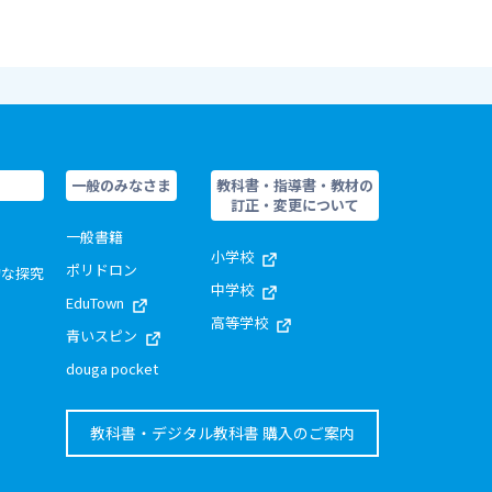
一般のみなさま
教科書・指導書・教材の
訂正・変更について
一般書籍
小学校
ポリドロン
的な探究
中学校
EduTown
高等学校
青いスピン
douga pocket
教科書・デジタル教科書 購入のご案内