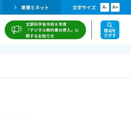
東書Ｅネット
文字サイズ
A-
A+
文部科学省令和８年度
「デジタル教科書の導入」に
商品を
さがす
関するお知らせ