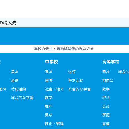
の購入先
学校の先生・自治体関係のみなさま
校
中学校
高等学校
英語
国語
道徳
国語
総合
道徳
書写
特別活動
地歴公
地図
特別活動
社会・地図
総合的な学習
数学
総合的な学習
数学
理科
理科
英語
英語
家庭
技術・家庭
書道