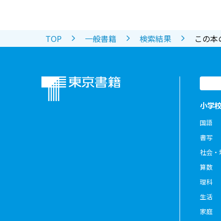
TOP
一般書籍
検索結果
この本
小学
国語
書写
社会・
算数
理科
生活
家庭