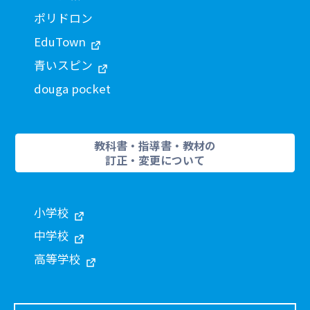
ポリドロン
EduTown
青いスピン
douga pocket
教科書・指導書・教材の
訂正・変更について
小学校
中学校
高等学校