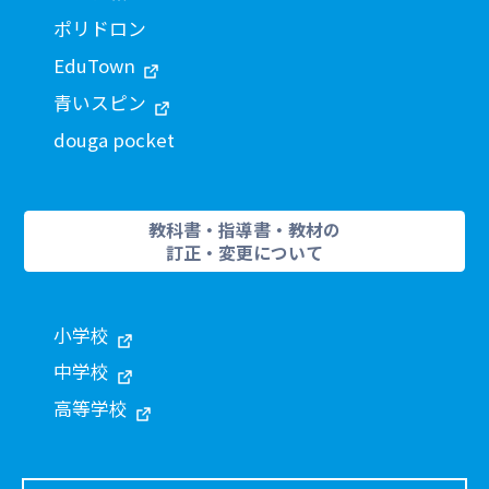
ポリドロン
EduTown
青いスピン
douga pocket
教科書・指導書・教材の
訂正・変更について
小学校
中学校
高等学校