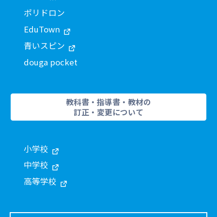
ポリドロン
EduTown
青いスピン
douga pocket
教科書・指導書・教材の
訂正・変更について
小学校
中学校
高等学校