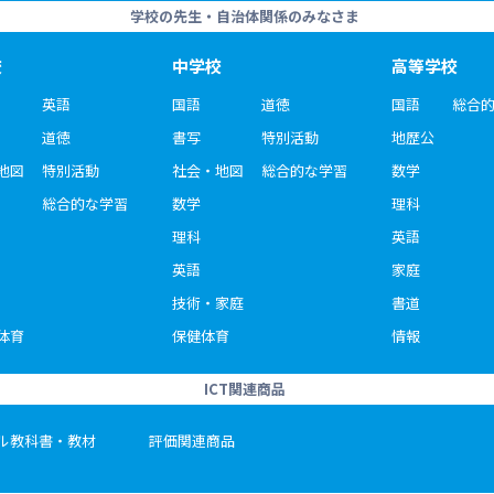
学校の先生・自治体関係のみなさま
校
中学校
高等学校
英語
国語
道徳
国語
総合
道徳
書写
特別活動
地歴公
地図
特別活動
社会・地図
総合的な学習
数学
総合的な学習
数学
理科
理科
英語
英語
家庭
技術・家庭
書道
体育
保健体育
情報
ICT関連商品
ル教科書・教材
評価関連商品