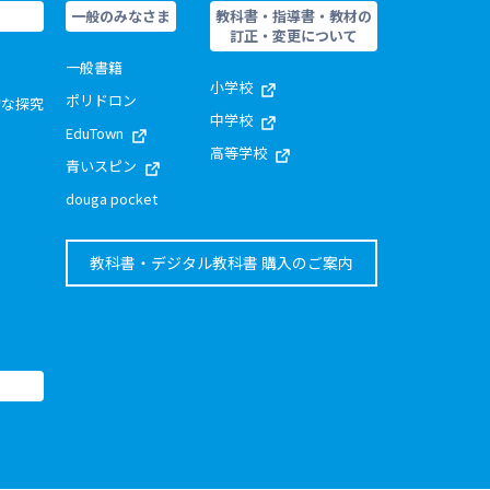
一般のみなさま
教科書・指導書・教材の
訂正・変更について
一般書籍
小学校
ポリドロン
的な探究
中学校
EduTown
高等学校
青いスピン
douga pocket
教科書・デジタル教科書 購入のご案内