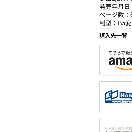
発売年月日：
ページ数：8
判型：B5
購入先一覧