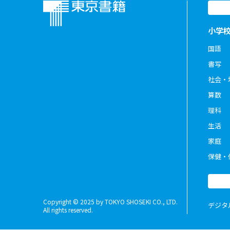
小学
国語
書写
社会・
算数
理科
生活
家庭
保健・
Copyright © 2025 by TOKYO SHOSEKI CO., LTD.
デジタ
All rights reserved.