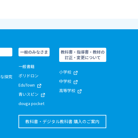
一般のみなさま
教科書・指導書・教材の
訂正・変更について
一般書籍
小学校
ポリドロン
的な探究
中学校
EduTown
高等学校
青いスピン
douga pocket
教科書・デジタル教科書 購入のご案内