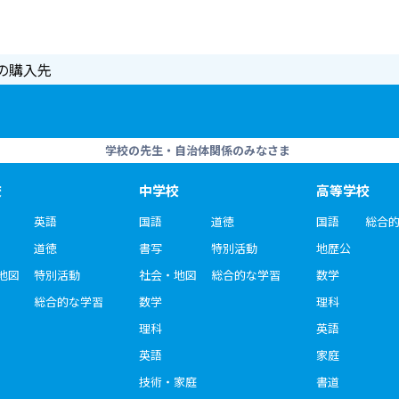
の購入先
学校の先生・自治体関係のみなさま
校
中学校
高等学校
英語
国語
道徳
国語
総合
道徳
書写
特別活動
地歴公
地図
特別活動
社会・地図
総合的な学習
数学
総合的な学習
数学
理科
理科
英語
英語
家庭
技術・家庭
書道