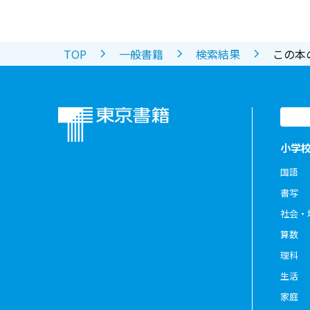
TOP
一般書籍
検索結果
この本
小学
国語
書写
社会・
算数
理科
生活
家庭