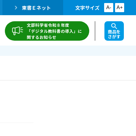
東書Ｅネット
文字サイズ
A-
A+
文部科学省令和８年度
「デジタル教科書の導入」に
商品を
さがす
関するお知らせ