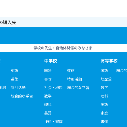
の購入先
学校の先生・自治体関係のみなさま
校
中学校
高等学校
英語
国語
道徳
国語
総合
道徳
書写
特別活動
地歴公
地図
特別活動
社会・地図
総合的な学習
数学
総合的な学習
数学
理科
理科
英語
英語
家庭
技術・家庭
書道