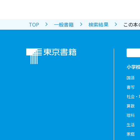
TOP
一般書籍
検索結果
この本
小学
国語
書写
社会・
算数
理科
生活
家庭