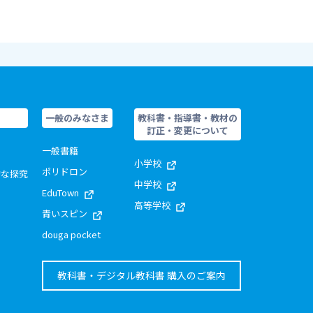
一般のみなさま
教科書・指導書・教材の
訂正・変更について
一般書籍
小学校
ポリドロン
的な探究
中学校
EduTown
高等学校
青いスピン
douga pocket
教科書・デジタル教科書 購入のご案内