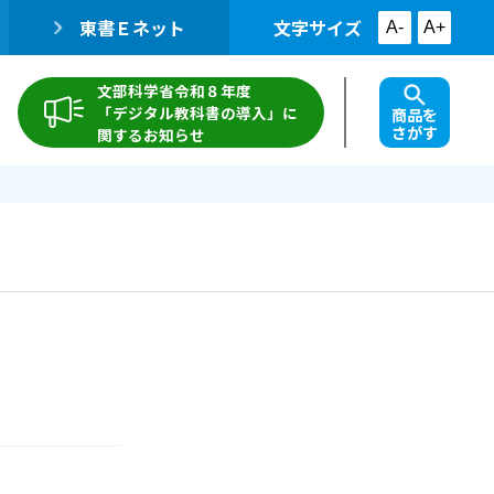
東書Ｅネット
文字サイズ
A-
A+
文部科学省令和８年度
「デジタル教科書の導入」に
商品を
さがす
関するお知らせ