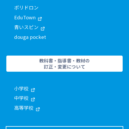
ポリドロン
EduTown
青いスピン
douga pocket
教科書・指導書・教材の
訂正・変更について
小学校
中学校
高等学校