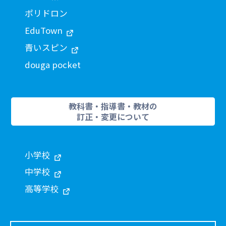
ポリドロン
EduTown
青いスピン
douga pocket
教科書・指導書・教材の
訂正・変更について
小学校
中学校
高等学校