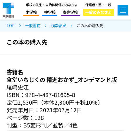
学校の先生・自治体関係のみなさま
保護者・塾・一般
小学校
中学校
高等学校
一般のみなさま
TOP
一般書籍
検索結果
この本の購入先
この本の購入先
書籍名
食堂いちじくの 精進おかず_オンデマンド版
尾崎史江
ISBN：978-4-487-81695-8
定価2,530円（本体2,300円＋税10%）
発売年月日：2023年07月12日
ページ数：128
判型：B5変形判／並製／4色