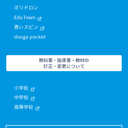
ポリドロン
EduTown
青いスピン
douga pocket
教科書・指導書・教材の
訂正・変更について
小学校
中学校
高等学校