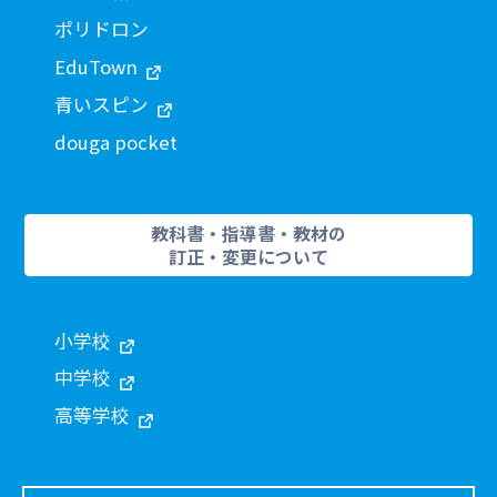
ポリドロン
EduTown
青いスピン
douga pocket
教科書・指導書・教材の
訂正・変更について
小学校
中学校
高等学校