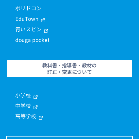
ポリドロン
EduTown
青いスピン
douga pocket
教科書・指導書・教材の
訂正・変更について
小学校
中学校
高等学校