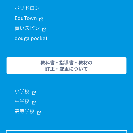
ポリドロン
EduTown
青いスピン
douga pocket
教科書・指導書・教材の
訂正・変更について
小学校
中学校
高等学校