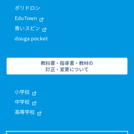
ポリドロン
EduTown
青いスピン
douga pocket
教科書・指導書・教材の
訂正・変更について
小学校
中学校
高等学校