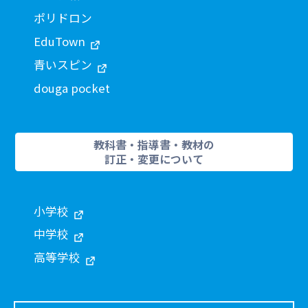
ポリドロン
EduTown
青いスピン
douga pocket
教科書・指導書・教材の
訂正・変更について
小学校
中学校
高等学校