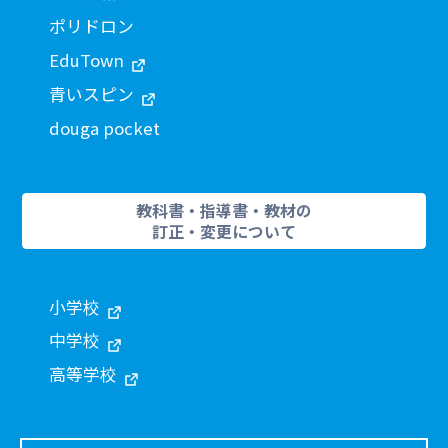
ポリドロン
EduTown
青いスピン
douga pocket
教科書・指導書・教材の
訂正・変更について
小学校
中学校
高等学校