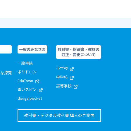
一般のみなさま
教科書・指導書・教材の
訂正・変更について
一般書籍
小学校
ポリドロン
的な探究
中学校
EduTown
高等学校
青いスピン
douga pocket
教科書・デジタル教科書 購入のご案内