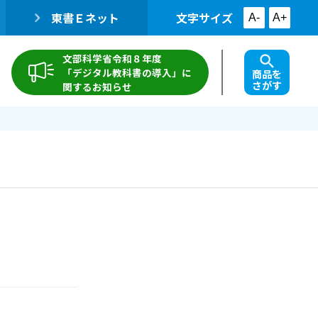
東書Ｅネット
文字サイズ
A-
A+
文部科学省令和８年度
「デジタル教科書の導入」に
商品を
さがす
関するお知らせ