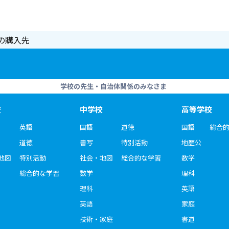
の購入先
学校の先生・自治体関係のみなさま
校
中学校
高等学校
英語
国語
道徳
国語
総合
道徳
書写
特別活動
地歴公
地図
特別活動
社会・地図
総合的な学習
数学
総合的な学習
数学
理科
理科
英語
英語
家庭
技術・家庭
書道