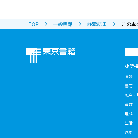
TOP
一般書籍
検索結果
この本
小学
国語
書写
社会・
算数
理科
生活
家庭