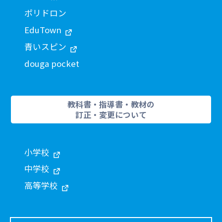
ポリドロン
EduTown
青いスピン
douga pocket
教科書・指導書・教材の
訂正・変更について
小学校
中学校
高等学校