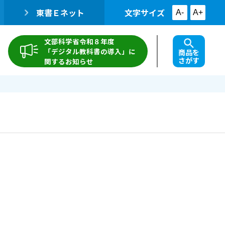
東書Ｅネット
文字サイズ
A-
A+
文部科学省令和８年度
「デジタル教科書の導入」に
商品を
さがす
関するお知らせ