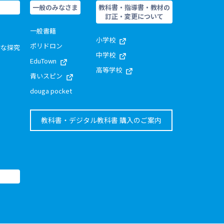
一般のみなさま
教科書・指導書・教材の
訂正・変更について
一般書籍
小学校
ポリドロン
的な探究
中学校
EduTown
高等学校
青いスピン
douga pocket
教科書・デジタル教科書 購入のご案内