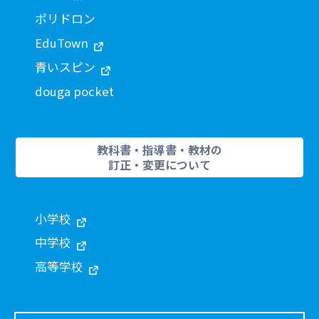
ポリドロン
EduTown
青いスピン
douga pocket
教科書・指導書・教材の
訂正・変更について
小学校
中学校
高等学校