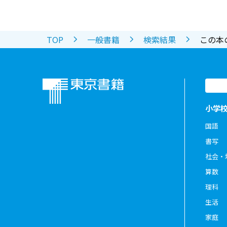
TOP
一般書籍
検索結果
この本
小学
国語
書写
社会・
算数
理科
生活
家庭