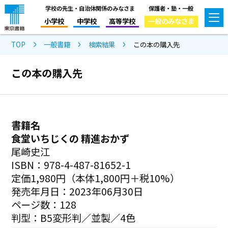
学校の先生・自治体関係のみなさま
保護者・塾・一般
小学校
中学校
高等学校
一般のみなさま
TOP
一般書籍
検索結果
この本の購入先
この本の購入先
書籍名
食堂いちじくの 精進おかず
尾崎史江
ISBN：978-4-487-81652-1
定価1,980円（本体1,800円＋税10%）
発売年月日：2023年06月30日
ページ数：128
判型：B5変形判／並製／4色