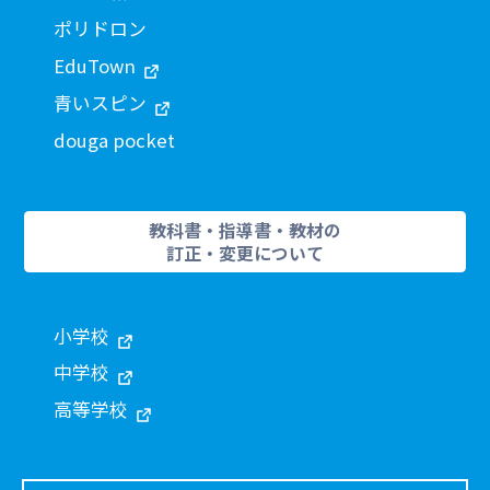
ポリドロン
EduTown
青いスピン
douga pocket
教科書・指導書・教材の
訂正・変更について
小学校
中学校
高等学校