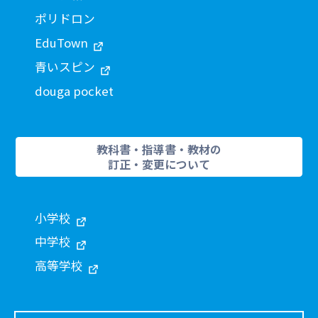
ポリドロン
EduTown
青いスピン
douga pocket
教科書・指導書・教材の
訂正・変更について
小学校
中学校
高等学校