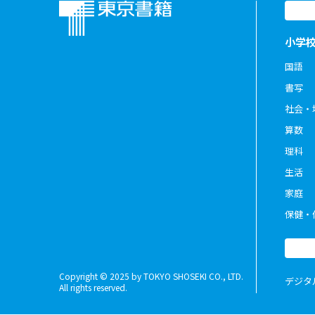
小学
国語
書写
社会・
算数
理科
生活
家庭
保健・
Copyright © 2025 by TOKYO SHOSEKI CO., LTD.
デジタ
All rights reserved.