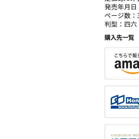
発売年月日：
ページ数：3
判型：四六
購入先一覧