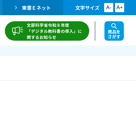
東書Ｅネット
文字サイズ
A-
A+
文部科学省令和８年度
「デジタル教科書の導入」に
商品を
さがす
関するお知らせ