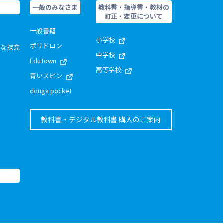
一般のみなさま
教科書・指導書・教材の
訂正・変更について
一般書籍
小学校
ポリドロン
的な探究
中学校
EduTown
高等学校
青いスピン
douga pocket
教科書・デジタル教科書 購入のご案内