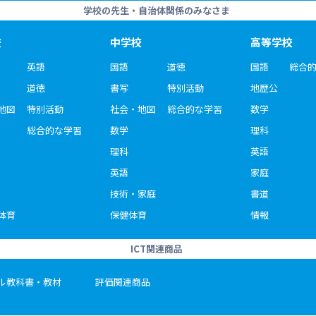
学校の先生・自治体関係のみなさま
校
中学校
高等学校
英語
国語
道徳
国語
総合
道徳
書写
特別活動
地歴公
地図
特別活動
社会・地図
総合的な学習
数学
総合的な学習
数学
理科
理科
英語
英語
家庭
技術・家庭
書道
体育
保健体育
情報
ICT関連商品
ル教科書・教材
評価関連商品