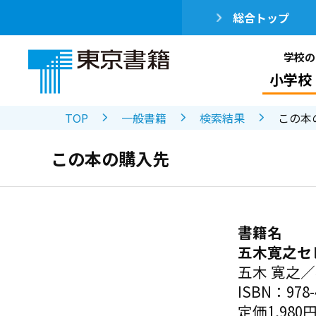
総合トップ
学校の
小学校
TOP
一般書籍
検索結果
この本
この本の購入先
書籍名
五木寛之セ
五木 寛之
ISBN：978-4
定価1,980