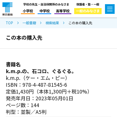
学校の先生・自治体関係のみなさま
保護者・塾・一般
小学校
中学校
高等学校
一般のみなさま
TOP
一般書籍
検索結果
この本の購入先
この本の購入先
書籍名
k.m.p.の、石コロ、ぐるぐる。
k.m.p.（ケー・エム・ピー）
ISBN：978-4-487-81545-6
定価1,430円（本体1,300円＋税10%）
発売年月日：2023年05月01日
ページ数：144
判型：並製／A5判