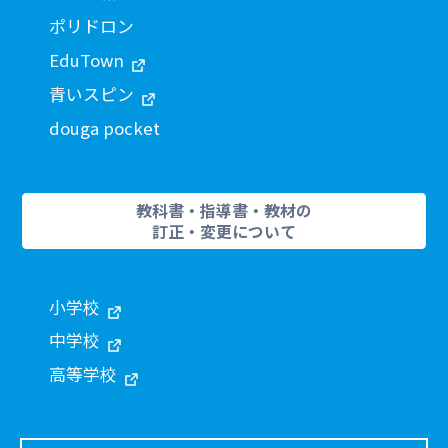
ポリドロン
EduTown
青いスピン
douga pocket
教科書・指導書・教材の
訂正・変更について
小学校
中学校
高等学校