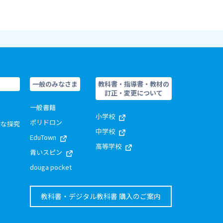
一般のみなさま
教科書・指導書・教材の
訂正・変更について
一般書籍
小学校
ポリドロン
的な探究
中学校
EduTown
高等学校
青いスピン
douga pocket
教科書・デジタル教科書 購入のご案内