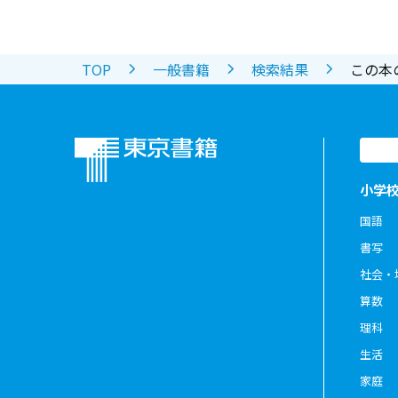
TOP
一般書籍
検索結果
この本
小学
国語
書写
社会・
算数
理科
生活
家庭