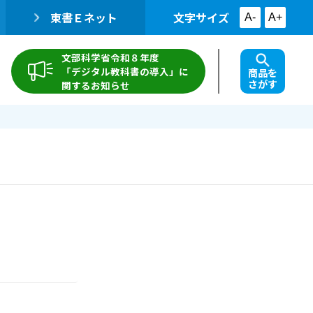
東書Ｅネット
文字サイズ
A-
A+
文部科学省令和８年度
「デジタル教科書の導入」に
商品を
さがす
関するお知らせ