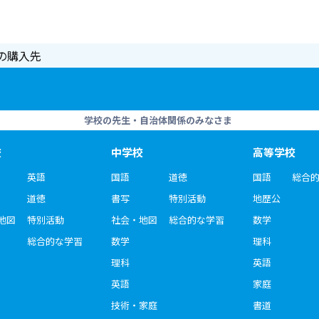
の購入先
学校の先生・自治体関係のみなさま
校
中学校
高等学校
英語
国語
道徳
国語
総合
道徳
書写
特別活動
地歴公
地図
特別活動
社会・地図
総合的な学習
数学
総合的な学習
数学
理科
理科
英語
英語
家庭
技術・家庭
書道