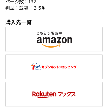
ページ数：132
判型：並製／Ｂ５判
購入先一覧