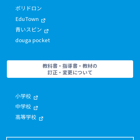
ポリドロン
EduTown
青いスピン
douga pocket
教科書・指導書・教材の
訂正・変更について
小学校
中学校
高等学校