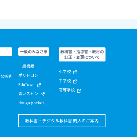
一般のみなさま
教科書・指導書・教材の
訂正・変更について
一般書籍
小学校
ポリドロン
的な探究
中学校
EduTown
高等学校
青いスピン
douga pocket
教科書・デジタル教科書 購入のご案内