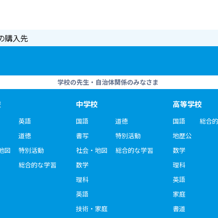
の購入先
学校の先生・自治体関係のみなさま
校
中学校
高等学校
英語
国語
道徳
国語
総合
道徳
書写
特別活動
地歴公
地図
特別活動
社会・地図
総合的な学習
数学
総合的な学習
数学
理科
理科
英語
英語
家庭
技術・家庭
書道