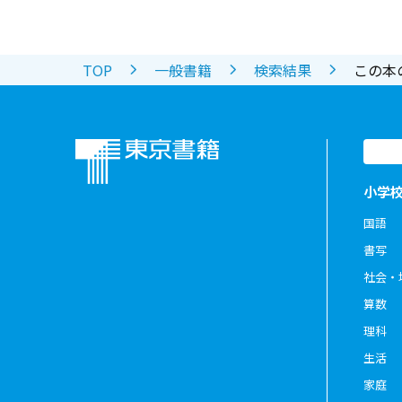
TOP
一般書籍
検索結果
この本
小学
国語
書写
社会・
算数
理科
生活
家庭