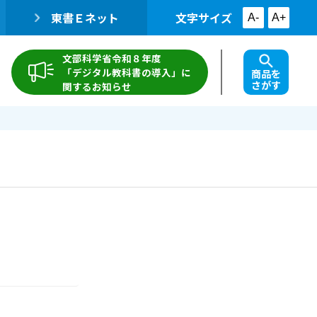
東書Ｅネット
文字サイズ
A-
A+
文部科学省令和８年度
「デジタル教科書の導入」に
商品を
さがす
関するお知らせ