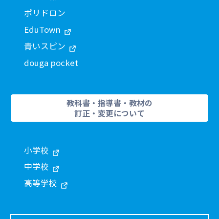
ポリドロン
EduTown
青いスピン
douga pocket
教科書・指導書・教材の
訂正・変更について
小学校
中学校
高等学校