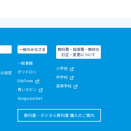
一般のみなさま
教科書・指導書・教材の
訂正・変更について
一般書籍
小学校
ポリドロン
的な探究
中学校
EduTown
高等学校
青いスピン
douga pocket
教科書・デジタル教科書 購入のご案内