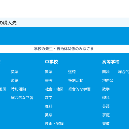
の購入先
学校の先生・自治体関係のみなさま
校
中学校
高等学校
英語
国語
道徳
国語
総合
道徳
書写
特別活動
地歴公
地図
特別活動
社会・地図
総合的な学習
数学
総合的な学習
数学
理科
理科
英語
英語
家庭
技術・家庭
書道