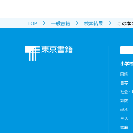
TOP
一般書籍
検索結果
この本
小学
国語
書写
社会・
算数
理科
生活
家庭