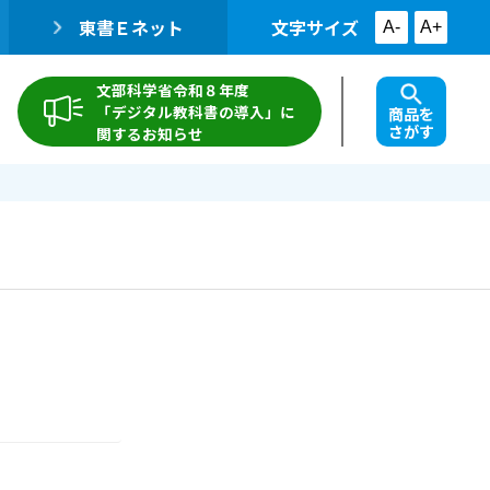
東書Ｅネット
文字サイズ
A-
A+
文部科学省令和８年度
「デジタル教科書の導入」に
商品を
さがす
関するお知らせ